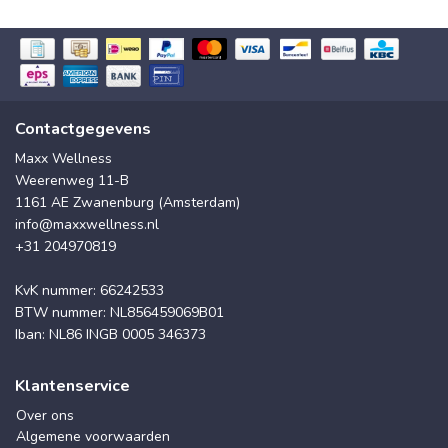
Contactgegevens
Maxx Wellness
Weerenweg 11-B
1161 AE Zwanenburg (Amsterdam)
info@maxxwellness.nl
+31 204970819
KvK nummer: 66242533
BTW nummer: NL856459069B01
Iban: NL86 INGB 0005 346373
Klantenservice
Over ons
Algemene voorwaarden