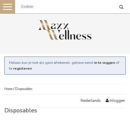
Toggle
navigation
Helaas kun je niet als gast afrekenen, gelieve eerst
in te loggen
of
te
registeren
.
Home
/
Disposables
Inloggen
Nederlands
Disposables