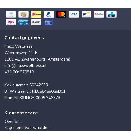
Contactgegevens
Maxx Wellness
Weerenweg 11-B
1161 AE Zwanenburg (Amsterdam)
info@maxxwellness.nl
+31 204970819
KvK nummer: 66242533
BTW nummer: NL856459069B01
Iban: NL86 INGB 0005 346373
Klantenservice
Over ons
Algemene voorwaarden