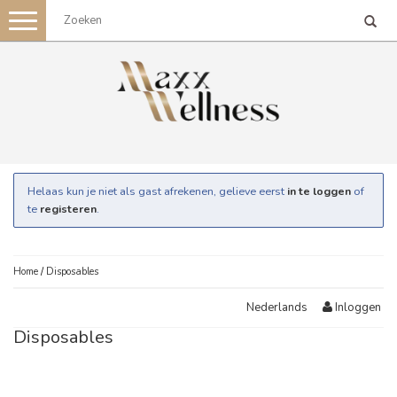
Toggle
navigation
Helaas kun je niet als gast afrekenen, gelieve eerst
in te loggen
of
te
registeren
.
Home
/
Disposables
Inloggen
Nederlands
Disposables