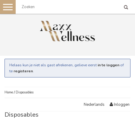
Toggle
navigation
Helaas kun je niet als gast afrekenen, gelieve eerst
in te loggen
of
te
registeren
.
Home
/
Disposables
Inloggen
Nederlands
Disposables