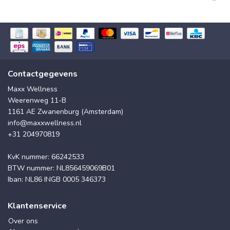
Contactgegevens
Maxx Wellness
Weerenweg 11-B
1161 AE Zwanenburg (Amsterdam)
info@maxxwellness.nl
+31 204970819
KvK nummer: 66242533
BTW nummer: NL856459069B01
Iban: NL86 INGB 0005 346373
Klantenservice
Over ons