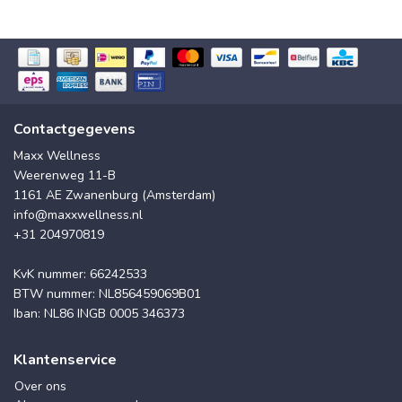
Contactgegevens
Maxx Wellness
Weerenweg 11-B
1161 AE Zwanenburg (Amsterdam)
info@maxxwellness.nl
+31 204970819
KvK nummer: 66242533
BTW nummer: NL856459069B01
Iban: NL86 INGB 0005 346373
Klantenservice
Over ons