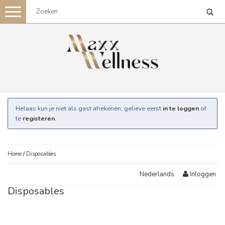
Toggle
navigation
Helaas kun je niet als gast afrekenen, gelieve eerst
in te loggen
of
te
registeren
.
Home
/
Disposables
Inloggen
Nederlands
Disposables