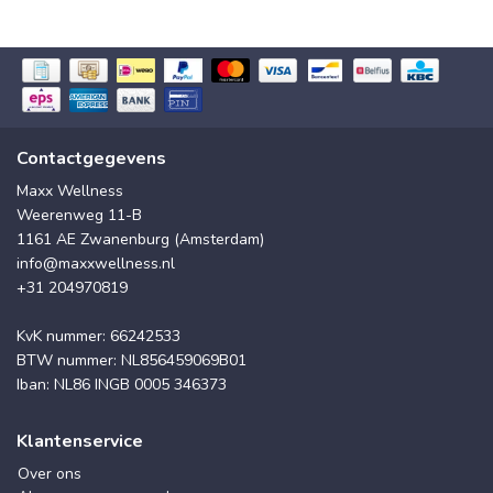
Contactgegevens
Maxx Wellness
Weerenweg 11-B
1161 AE Zwanenburg (Amsterdam)
info@maxxwellness.nl
+31 204970819
KvK nummer: 66242533
BTW nummer: NL856459069B01
Iban: NL86 INGB 0005 346373
Klantenservice
Over ons