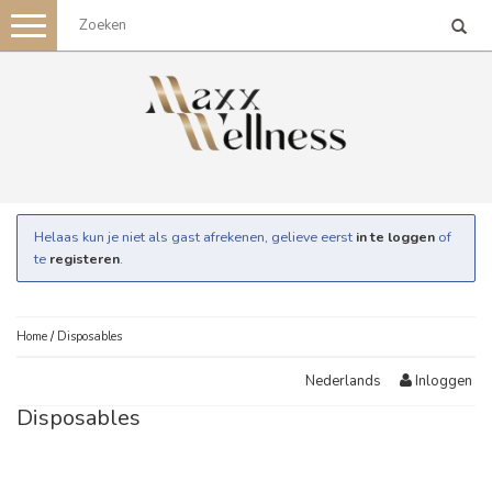
Toggle
navigation
Helaas kun je niet als gast afrekenen, gelieve eerst
in te loggen
of
te
registeren
.
Home
/
Disposables
Inloggen
Nederlands
Disposables