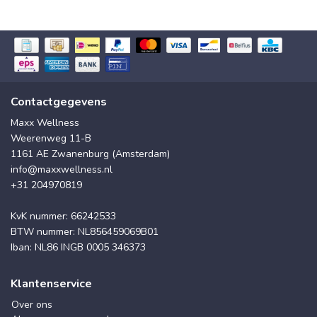
Contactgegevens
Maxx Wellness
Weerenweg 11-B
1161 AE Zwanenburg (Amsterdam)
info@maxxwellness.nl
+31 204970819
KvK nummer: 66242533
BTW nummer: NL856459069B01
Iban: NL86 INGB 0005 346373
Klantenservice
Over ons