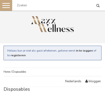
Toggle
navigation
Helaas kun je niet als gast afrekenen, gelieve eerst
in te loggen
of
te
registeren
.
Home
/
Disposables
Inloggen
Nederlands
Disposables