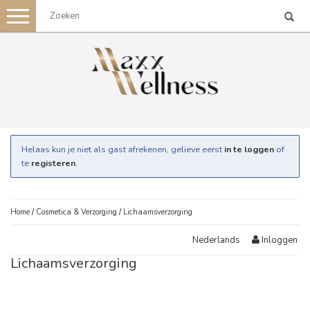
Toggle
navigation
Helaas kun je niet als gast afrekenen, gelieve eerst
in te loggen
of
te
registeren
.
Home
/
Cosmetica & Verzorging
/
Lichaamsverzorging
Inloggen
Nederlands
Lichaamsverzorging