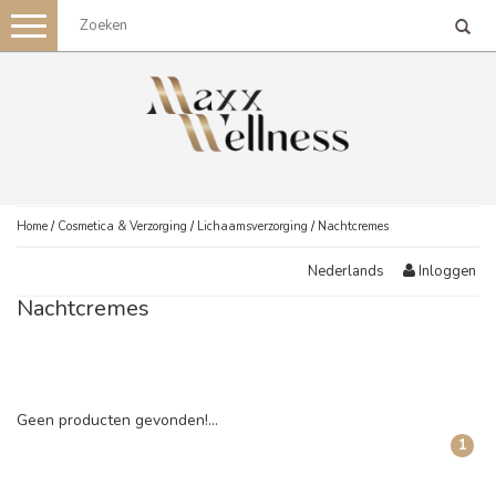
Toggle
navigation
Home
/
Cosmetica & Verzorging
/
Lichaamsverzorging
/
Nachtcremes
Inloggen
Nederlands
Nachtcremes
Geen producten gevonden!...
1