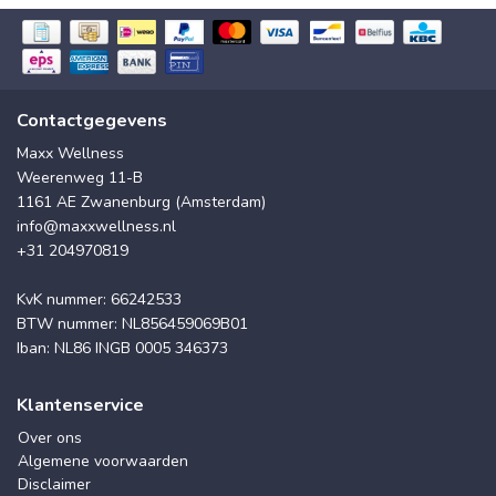
Contactgegevens
Maxx Wellness
Weerenweg 11-B
1161 AE Zwanenburg (Amsterdam)
info@maxxwellness.nl
+31 204970819
KvK nummer: 66242533
BTW nummer: NL856459069B01
Iban: NL86 INGB 0005 346373
Klantenservice
Over ons
Algemene voorwaarden
Disclaimer