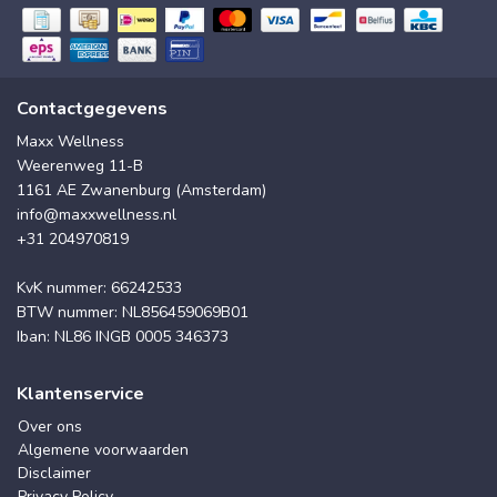
Contactgegevens
Maxx Wellness
Weerenweg 11-B
1161 AE Zwanenburg (Amsterdam)
info@maxxwellness.nl
+31 204970819
KvK nummer: 66242533
BTW nummer: NL856459069B01
Iban: NL86 INGB 0005 346373
Klantenservice
Over ons
Algemene voorwaarden
Disclaimer
Privacy Policy