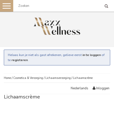
Toggle
navigation
Helaas kun je niet als gast afrekenen, gelieve eerst
in te loggen
of
te
registeren
.
Home
/
Cosmetica & Verzorging
/
Lichaamsverzorging
/
Lichaamscrème
Inloggen
Nederlands
Lichaamscrème