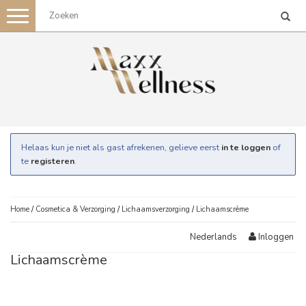
Toggle
navigation
Helaas kun je niet als gast afrekenen, gelieve eerst
in te loggen
of
te
registeren
.
Home
/
Cosmetica & Verzorging
/
Lichaamsverzorging
/
Lichaamscrème
Inloggen
Nederlands
Lichaamscrème