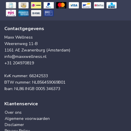
Contactgegevens
Maxx Wellness
Weerenweg 11-B
1161 AE Zwanenburg (Amsterdam)
info@maxxwellness.nl
+31 204970819
KvK nummer: 66242533
BTW nummer: NL856459069B01
Iban: NL86 INGB 0005 346373
Klantenservice
Over ons
Algemene voorwaarden
Disclaimer
Privacy Policy