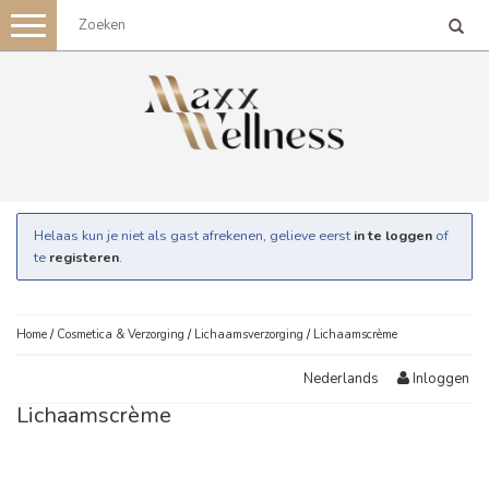
Toggle
navigation
Helaas kun je niet als gast afrekenen, gelieve eerst
in te loggen
of
te
registeren
.
Home
/
Cosmetica & Verzorging
/
Lichaamsverzorging
/
Lichaamscrème
Inloggen
Nederlands
Lichaamscrème