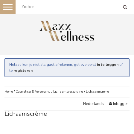
Toggle
navigation
Helaas kun je niet als gast afrekenen, gelieve eerst
in te loggen
of
te
registeren
.
Home
/
Cosmetica & Verzorging
/
Lichaamsverzorging
/
Lichaamscrème
Inloggen
Nederlands
Lichaamscrème