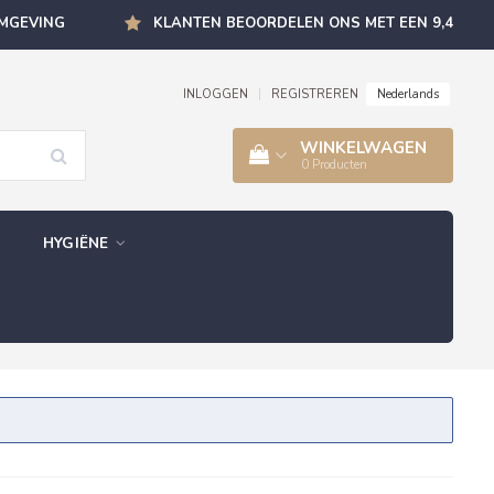
OMGEVING
KLANTEN BEOORDELEN ONS MET EEN 9,4
Nederlands
INLOGGEN
|
REGISTREREN
WINKELWAGEN
0
Producten
HYGIËNE