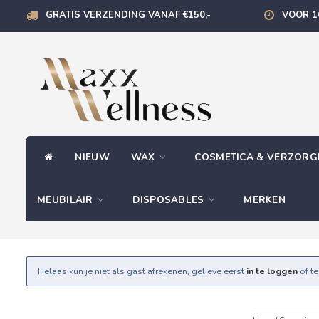
GRATIS VERZENDING VANAF €150,-
VOOR 1
NIEUW
WAX
COSMETICA & VERZOR
MEUBILAIR
DISPOSABLES
MERKEN
Helaas kun je niet als gast afrekenen, gelieve eerst
in te loggen
of t