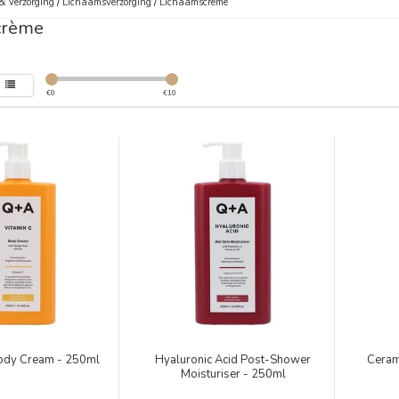
& Verzorging
/
Lichaamsverzorging
/
Lichaamscrème
crème
€
0
€
10
Body Cream - 250ml
Hyaluronic Acid Post-Shower
Ceram
Moisturiser - 250ml