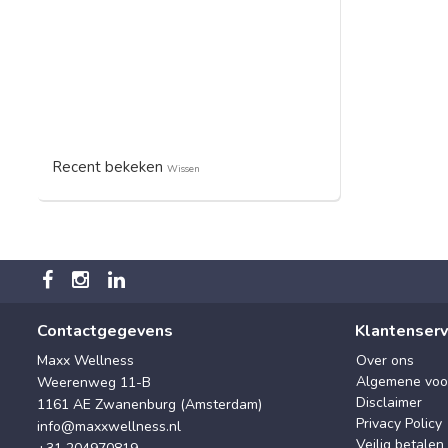
Recent bekeken
Wissen
Contactgegevens
Klantenserv
Maxx Wellness
Over ons
Algemene voo
Weerenweg 11-B
Disclaimer
1161 AE Zwanenburg (Amsterdam)
Privacy Policy
info@maxxwellness.nl
Veilig betalen