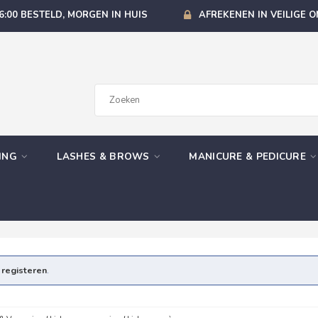
6:00 BESTELD, MORGEN IN HUIS
AFREKENEN IN VEILIGE 
GING
LASHES & BROWS
MANICURE & PEDICURE
e
registeren
.