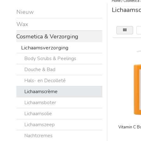
Home
/
Cosmetica 
Lichaams
Nieuw
Wax
Cosmetica & Verzorging
Lichaamsverzorging
Body Scrubs & Peelings
Douche & Bad
Hals- en Decolleté
Lichaamscrème
Lichaamsboter
Lichaamsolie
Lichaamszeep
Vitamin C 
Nachtcremes