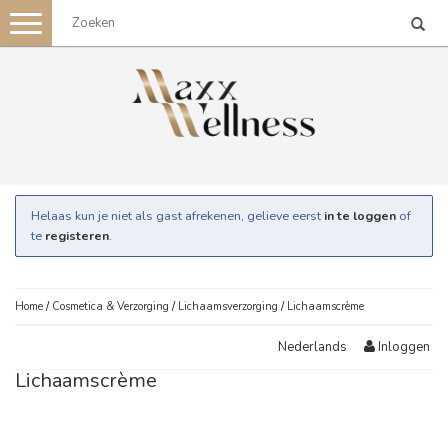
Toggle
navigation
Helaas kun je niet als gast afrekenen, gelieve eerst
in te loggen
of
te
registeren
.
Home
/
Cosmetica & Verzorging
/
Lichaamsverzorging
/
Lichaamscrème
Inloggen
Nederlands
Lichaamscrème