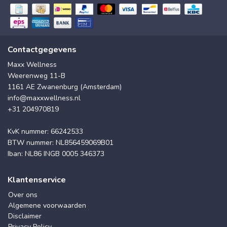
Contactgegevens
Maxx Wellness
Weerenweg 11-B
1161 AE Zwanenburg (Amsterdam)
info@maxxwellness.nl
+31 204970819
KvK nummer: 66242533
BTW nummer: NL856459069B01
Iban: NL86 INGB 0005 346373
Klantenservice
Over ons
Algemene voorwaarden
Disclaimer
Privacy Policy