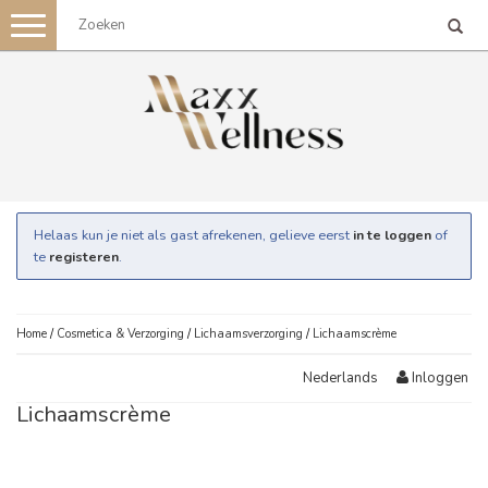
Toggle
navigation
Helaas kun je niet als gast afrekenen, gelieve eerst
in te loggen
of
te
registeren
.
Home
/
Cosmetica & Verzorging
/
Lichaamsverzorging
/
Lichaamscrème
Inloggen
Nederlands
Lichaamscrème