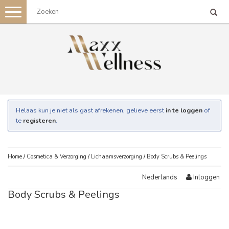
Toggle
navigation
Helaas kun je niet als gast afrekenen, gelieve eerst
in te loggen
of
te
registeren
.
Home
/
Cosmetica & Verzorging
/
Lichaamsverzorging
/
Body Scrubs & Peelings
Inloggen
Nederlands
Body Scrubs & Peelings