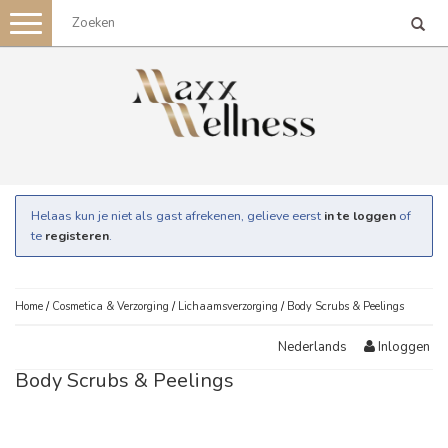
Toggle
navigation
Helaas kun je niet als gast afrekenen, gelieve eerst
in te loggen
of
te
registeren
.
Home
/
Cosmetica & Verzorging
/
Lichaamsverzorging
/
Body Scrubs & Peelings
Inloggen
Nederlands
Body Scrubs & Peelings