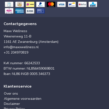
Contactgegevens
Maxx Wellness
Weerenweg 11-B
1161 AE Zwanenburg (Amsterdam)
info@maxxwellness.nl
+31 204970819
KvK nummer: 66242533
BTW nummer: NL856459069B01
Iban: NL86 INGB 0005 346373
Klantenservice
Over ons
Algemene voorwaarden
Disclaimer
Privacy Policy