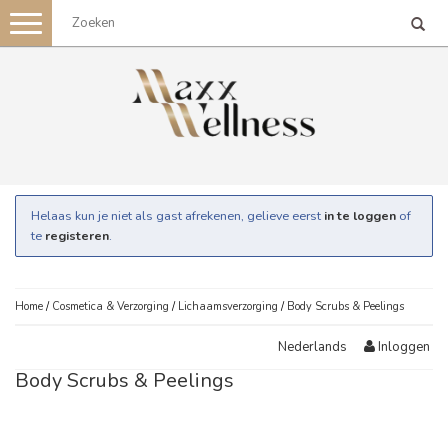
Toggle
navigation
Helaas kun je niet als gast afrekenen, gelieve eerst
in te loggen
of
te
registeren
.
Home
/
Cosmetica & Verzorging
/
Lichaamsverzorging
/
Body Scrubs & Peelings
Inloggen
Nederlands
Body Scrubs & Peelings