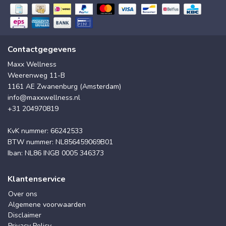
Contactgegevens
Maxx Wellness
Weerenweg 11-B
1161 AE Zwanenburg (Amsterdam)
info@maxxwellness.nl
+31 204970819
KvK nummer: 66242533
BTW nummer: NL856459069B01
Iban: NL86 INGB 0005 346373
Klantenservice
Over ons
Algemene voorwaarden
Disclaimer
Privacy Policy