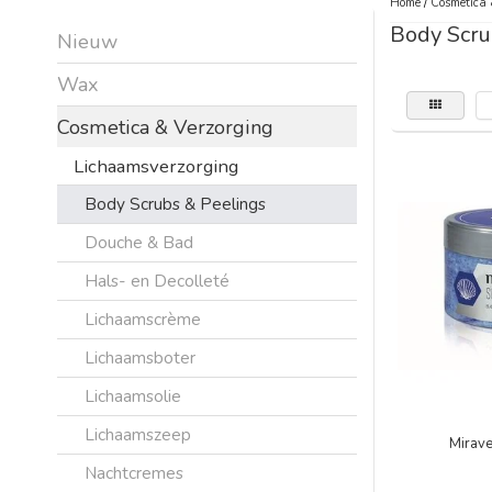
Home
/
Cosmetica 
Body Scru
Nieuw
Wax
Cosmetica & Verzorging
Lichaamsverzorging
Body Scrubs & Peelings
Douche & Bad
Hals- en Decolleté
Lichaamscrème
Lichaamsboter
Lichaamsolie
Lichaamszeep
Mirav
Nachtcremes