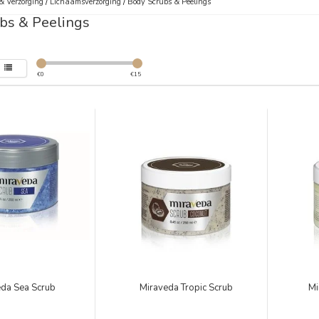
& Verzorging
/
Lichaamsverzorging
/
Body Scrubs & Peelings
bs & Peelings
€
0
€
15
eda Sea Scrub
Miraveda Tropic Scrub
Mi