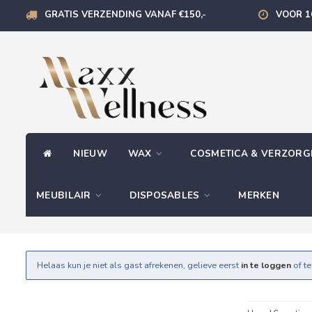
GRATIS VERZENDING VANAF €150,-
VOOR 1
NIEUW
WAX
COSMETICA & VERZOR
MEUBILAIR
DISPOSABLES
MERKEN
Helaas kun je niet als gast afrekenen, gelieve eerst
in te loggen
of t