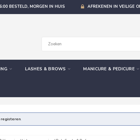
6:00 BESTELD, MORGEN IN HUIS
AFREKENEN IN VEILIGE 
GING
LASHES & BROWS
MANICURE & PEDICURE
e
registeren
.