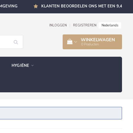
OMGEVING
KLANTEN BEOORDELEN ONS MET EEN 9,4
Nederlands
INLOGGEN
|
REGISTREREN
WINKELWAGEN
0
Producten
HYGIËNE