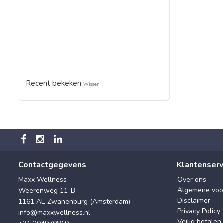
Recent bekeken
Wissen
Contactgegevens
Klantenserv
Maxx Wellness
Over ons
Algemene voo
Weerenweg 11-B
Disclaimer
1161 AE Zwanenburg (Amsterdam)
Privacy Policy
info@maxxwellness.nl
Veilig betalen