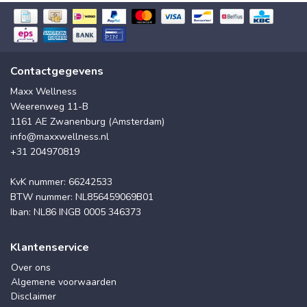
Contactgegevens
Maxx Wellness
Weerenweg 11-B
1161 AE Zwanenburg (Amsterdam)
info@maxxwellness.nl
+31 204970819
KvK nummer: 66242533
BTW nummer: NL856459069B01
Iban: NL86 INGB 0005 346373
Klantenservice
Over ons
Algemene voorwaarden
Disclaimer