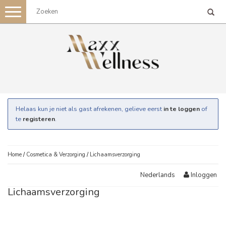
Toggle
navigation
Helaas kun je niet als gast afrekenen, gelieve eerst
in te loggen
of
te
registeren
.
Home
/
Cosmetica & Verzorging
/
Lichaamsverzorging
Inloggen
Nederlands
Lichaamsverzorging