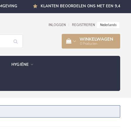
OMGEVING
KLANTEN BEOORDELEN ONS MET EEN 9,4
Nederlands
INLOGGEN
|
REGISTREREN
WINKELWAGEN
0
Producten
HYGIËNE