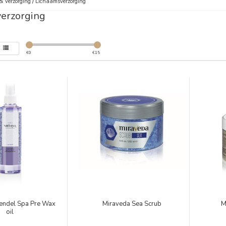
& Verzorging
/
Lichaamsverzorging
erzorging
€
0
€
15
vendel Spa Pre Wax
Miraveda Sea Scrub
M
oil