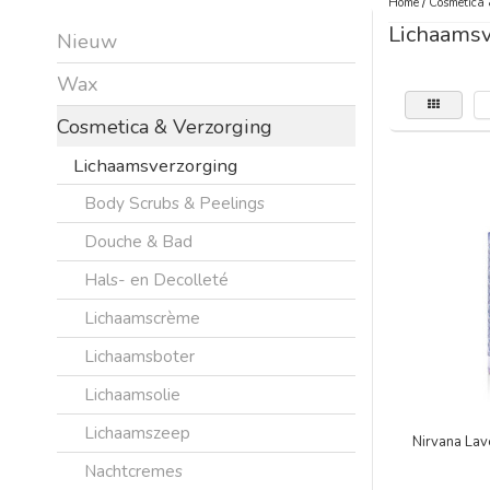
Home
/
Cosmetica 
Lichaamsv
Nieuw
Wax
Cosmetica & Verzorging
Lichaamsverzorging
Body Scrubs & Peelings
Douche & Bad
Hals- en Decolleté
Lichaamscrème
Lichaamsboter
Lichaamsolie
Lichaamszeep
Nirvana La
Nachtcremes