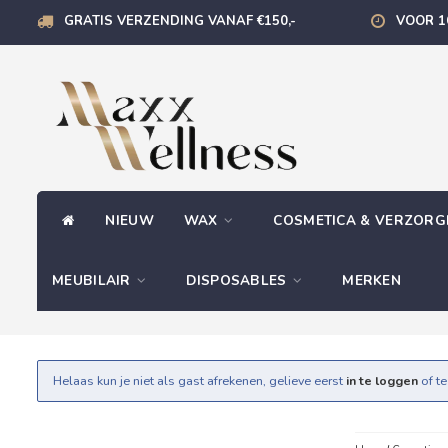
GRATIS VERZENDING VANAF €150,-
VOOR 1
NIEUW
WAX
COSMETICA & VERZOR
MEUBILAIR
DISPOSABLES
MERKEN
Helaas kun je niet als gast afrekenen, gelieve eerst
in te loggen
of t