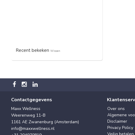
Recent bekeken
Wissen
Contactgegevens
Klantenserv
Maxx Wellness
Over ons
Algemene voo
Weerenweg 11-B
Disclaimer
1161 AE Zwanenburg (Amsterdam)
Privacy Policy
info@maxxwellness.nl
Veilig betalen