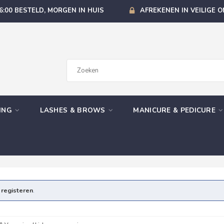
6:00 BESTELD, MORGEN IN HUIS
AFREKENEN IN VEILIGE 
GING
LASHES & BROWS
MANICURE & PEDICURE
e
registeren
.