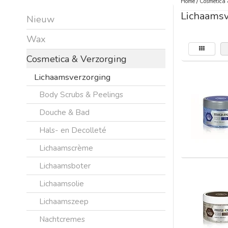
Home
/
Cosmetica 
Lichaamsv
Nieuw
Wax
Cosmetica & Verzorging
Lichaamsverzorging
Body Scrubs & Peelings
Douche & Bad
Hals- en Decolleté
Lichaamscrème
Lichaamsboter
Lichaamsolie
Lichaamszeep
Nachtcremes