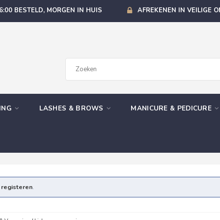
6:00 BESTELD, MORGEN IN HUIS
AFREKENEN IN VEILIGE 
GING
LASHES & BROWS
MANICURE & PEDICURE
e
registeren
.