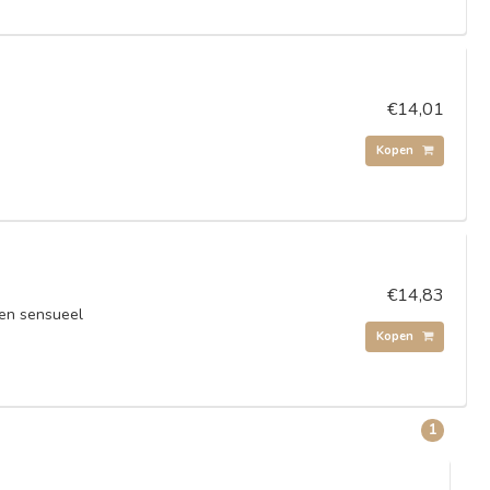
€14,01
Kopen
€14,83
 en sensueel
Kopen
1