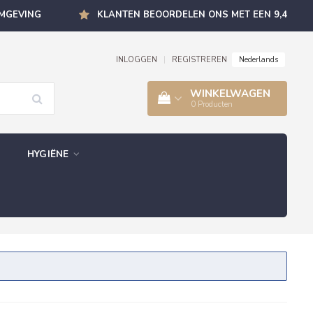
OMGEVING
KLANTEN BEOORDELEN ONS MET EEN 9,4
Nederlands
INLOGGEN
|
REGISTREREN
WINKELWAGEN
0
Producten
HYGIËNE