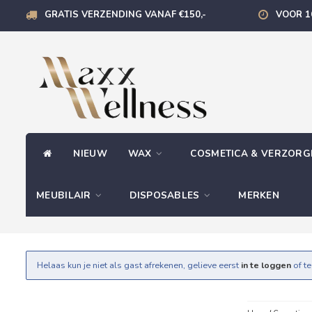
GRATIS VERZENDING VANAF €150,-
VOOR 1
NIEUW
WAX
COSMETICA & VERZOR
MEUBILAIR
DISPOSABLES
MERKEN
Helaas kun je niet als gast afrekenen, gelieve eerst
in te loggen
of t