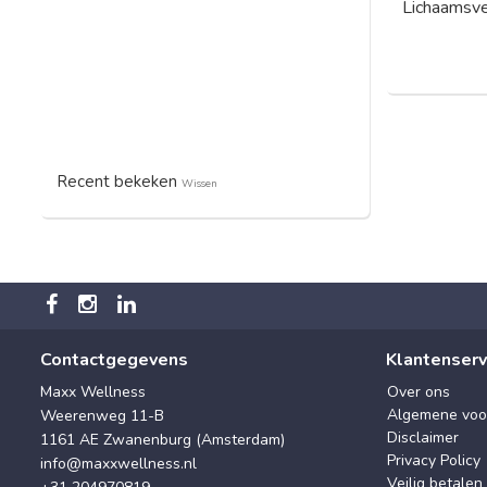
Lichaamsve
Recent bekeken
Wissen
Contactgegevens
Klantenserv
Maxx Wellness
Over ons
Algemene voo
Weerenweg 11-B
Disclaimer
1161 AE Zwanenburg (Amsterdam)
Privacy Policy
info@maxxwellness.nl
Veilig betalen