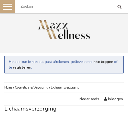
Toggle
navigation
Helaas kun je niet als gast afrekenen, gelieve eerst
in te loggen
of
te
registeren
.
Home
/
Cosmetica & Verzorging
/
Lichaamsverzorging
Inloggen
Nederlands
Lichaamsverzorging