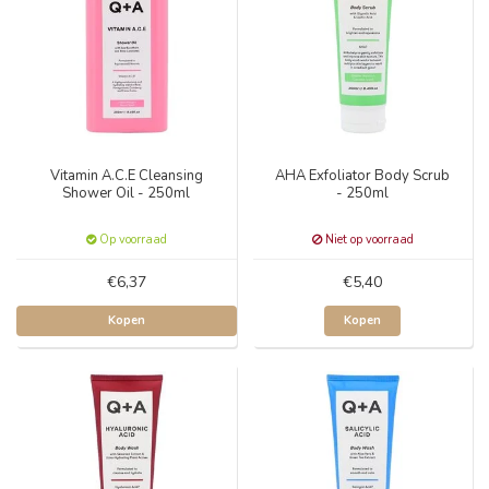
Vitamin A.C.E Cleansing
AHA Exfoliator Body Scrub
Shower Oil - 250ml
- 250ml
Op voorraad
Niet op voorraad
€6,37
€5,40
Kopen
Kopen