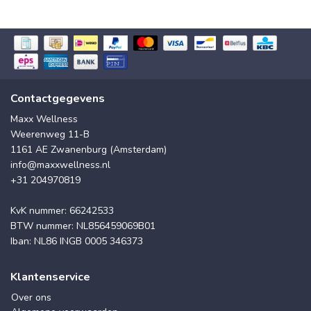
Contactgegevens
Maxx Wellness
Weerenweg 11-B
1161 AE Zwanenburg (Amsterdam)
info@maxxwellness.nl
+31 204970819
KvK nummer: 66242533
BTW nummer: NL856459069B01
Iban: NL86 INGB 0005 346373
Klantenservice
Over ons