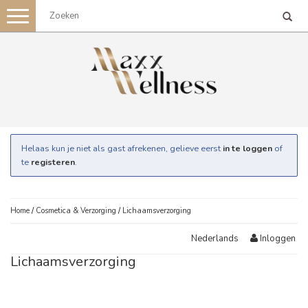
Toggle
navigation
Helaas kun je niet als gast afrekenen, gelieve eerst
in te loggen
of
te
registeren
.
Home
/
Cosmetica & Verzorging
/
Lichaamsverzorging
Inloggen
Nederlands
Lichaamsverzorging