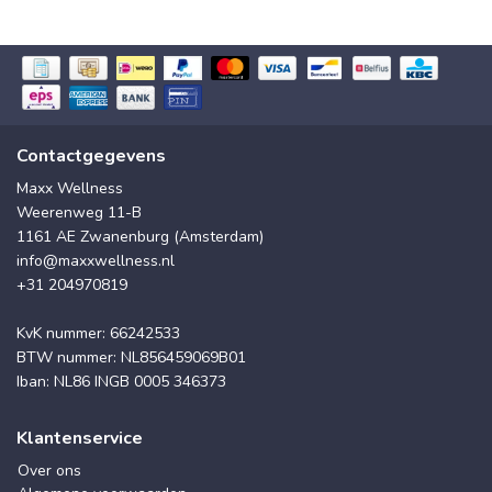
Contactgegevens
Maxx Wellness
Weerenweg 11-B
1161 AE Zwanenburg (Amsterdam)
info@maxxwellness.nl
+31 204970819
KvK nummer: 66242533
BTW nummer: NL856459069B01
Iban: NL86 INGB 0005 346373
Klantenservice
Over ons