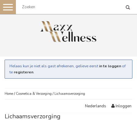
Toggle
navigation
Helaas kun je niet als gast afrekenen, gelieve eerst
in te loggen
of
te
registeren
.
Home
/
Cosmetica & Verzorging
/
Lichaamsverzorging
Inloggen
Nederlands
Lichaamsverzorging