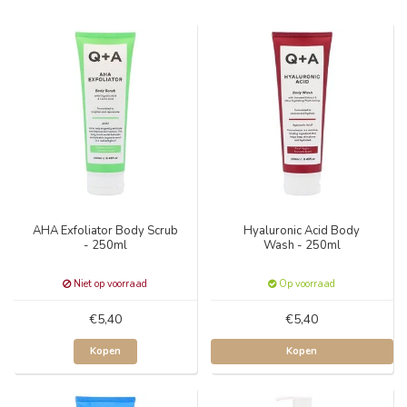
AHA Exfoliator Body Scrub
Hyaluronic Acid Body
- 250ml
Wash - 250ml
Niet op voorraad
Op voorraad
€5,40
€5,40
Kopen
Kopen