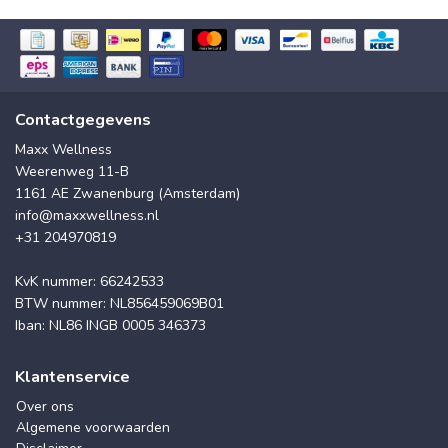
Contactgegevens
Maxx Wellness
Weerenweg 11-B
1161 AE Zwanenburg (Amsterdam)
info@maxxwellness.nl
+31 204970819
KvK nummer: 66242533
BTW nummer: NL856459069B01
Iban: NL86 INGB 0005 346373
Klantenservice
Over ons
Algemene voorwaarden