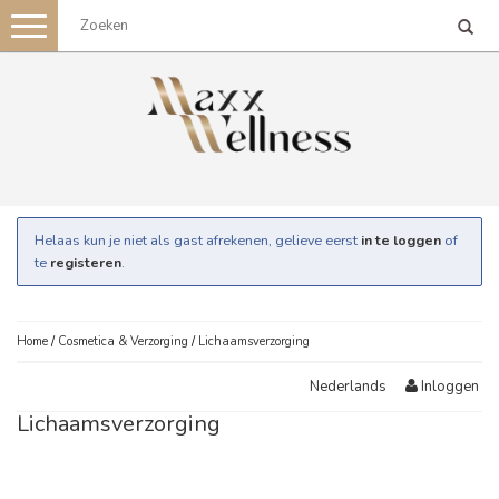
Toggle
navigation
Helaas kun je niet als gast afrekenen, gelieve eerst
in te loggen
of
te
registeren
.
Home
/
Cosmetica & Verzorging
/
Lichaamsverzorging
Inloggen
Nederlands
Lichaamsverzorging