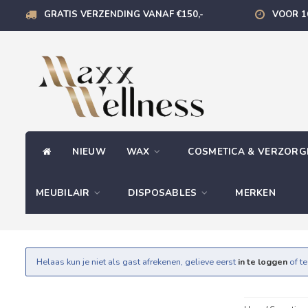
GRATIS VERZENDING VANAF €150,-
VOOR 1
NIEUW
WAX
COSMETICA & VERZOR
MEUBILAIR
DISPOSABLES
MERKEN
Helaas kun je niet als gast afrekenen, gelieve eerst
in te loggen
of t