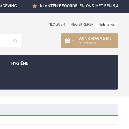
OMGEVING
KLANTEN BEOORDELEN ONS MET EEN 9,4
Nederlands
INLOGGEN
|
REGISTREREN
WINKELWAGEN
0
Producten
HYGIËNE