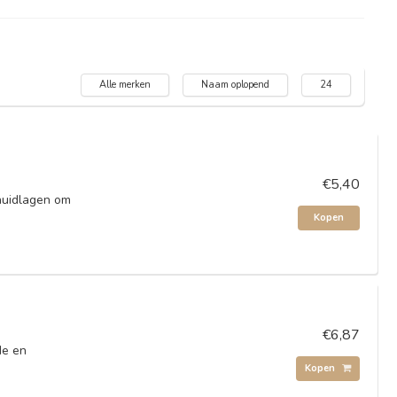
Alle merken
Naam oplopend
24
€5,40
huidlagen om
Kopen
€6,87
de en
Kopen