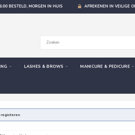
6:00 BESTELD, MORGEN IN HUIS
AFREKENEN IN VEILIGE 
GING
LASHES & BROWS
MANICURE & PEDICURE
e
registeren
.