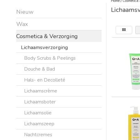
Home
/
Cosmetica 
Lichaamsv
Nieuw
Wax
Cosmetica & Verzorging
Lichaamsverzorging
Body Scrubs & Peelings
Douche & Bad
Hals- en Decolleté
Lichaamscrème
Lichaamsboter
Lichaamsolie
Lichaamszeep
Nachtcremes