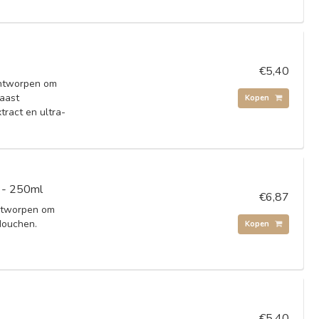
€5,40
ontworpen om
Naast
Kopen
tract en ultra-
r - 250ml
€6,87
ontworpen om
douchen.
Kopen
€5,40