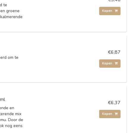
d te
a en groene
Kopen
n kalmerende
€6,87
eerd om te
Kopen
0ml
€6,37
ende en
terende mix
Kopen
amu. Door de
ook nog eens