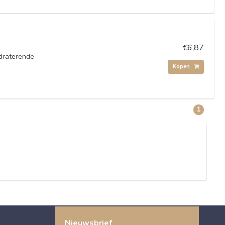
€6,87
draterende
Kopen
1
Nieuwsbrief