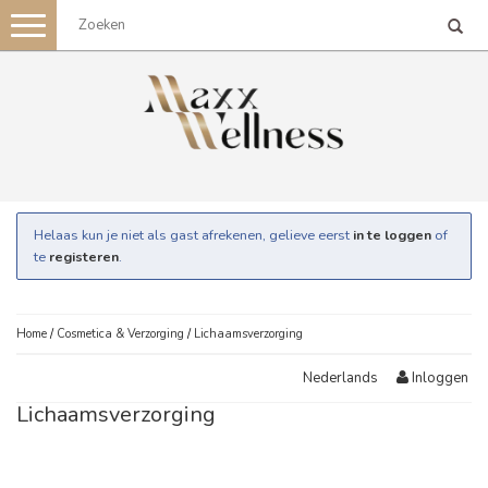
Toggle
navigation
Helaas kun je niet als gast afrekenen, gelieve eerst
in te loggen
of
te
registeren
.
Home
/
Cosmetica & Verzorging
/
Lichaamsverzorging
Inloggen
Nederlands
Lichaamsverzorging