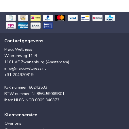
Contactgegevens
Maxx Wellness
Weerenweg 11-B
1161 AE Zwanenburg (Amsterdam)
info@maxxwellness.nl
+31 204970819
KvK nummer: 66242533
BTW nummer: NL856459069B01
Iban: NL86 INGB 0005 346373
Klantenservice
Over ons