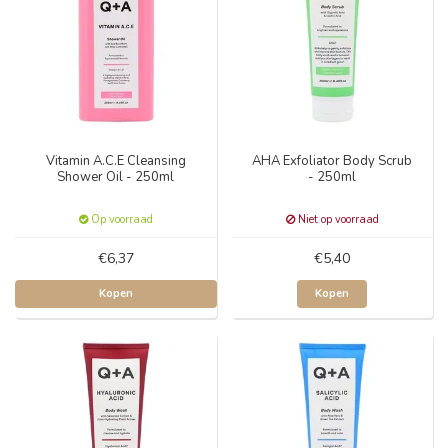
Vitamin A.C.E Cleansing
AHA Exfoliator Body Scrub
Shower Oil - 250ml
- 250ml
Op voorraad
Niet op voorraad
€6,37
€5,40
Kopen
Kopen