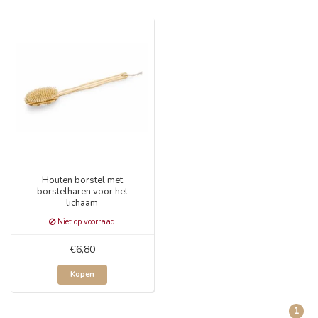
Houten borstel met
borstelharen voor het
lichaam
Niet op voorraad
€6,80
Kopen
1