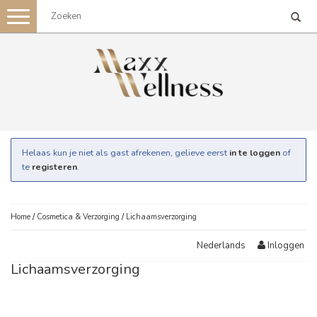
Toggle
navigation
Helaas kun je niet als gast afrekenen, gelieve eerst
in te loggen
of
te
registeren
.
Home
/
Cosmetica & Verzorging
/
Lichaamsverzorging
Inloggen
Nederlands
Lichaamsverzorging