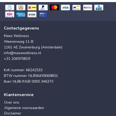
Contactgegevens
Maxx Wellness
Weerenweg 11-B
1161 AE Zwanenburg (Amsterdam)
info@maxxwellness.nl
+31 204970819
KvK nummer: 66242533
BTW nummer: NL856459069B01
Iban: NL86 INGB 0005 346373
Klantenservice
Over ons
Algemene voorwaarden
Disclaimer