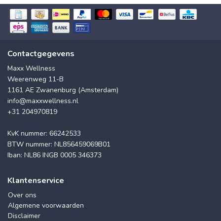
Contactgegevens
Maxx Wellness
Weerenweg 11-B
1161 AE Zwanenburg (Amsterdam)
info@maxxwellness.nl
+31 204970819
KvK nummer: 66242533
BTW nummer: NL856459069B01
Iban: NL86 INGB 0005 346373
Klantenservice
Over ons
Algemene voorwaarden
Disclaimer