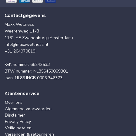
Contactgegevens
Maxx Wellness
Weerenweg 11-B
1161 AE Zwanenburg (Amsterdam)
info@maxxwellness.nl
+31 204970819
KvK nummer: 66242533
BTW nummer: NL856459069B01
Iban: NL86 INGB 0005 346373
Klantenservice
Over ons
Algemene voorwaarden
Disclaimer
Privacy Policy
Veilig betalen
Verzenden & retourneren