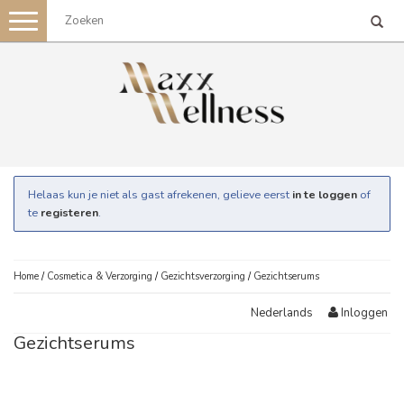
Toggle
navigation
Helaas kun je niet als gast afrekenen, gelieve eerst
in te loggen
of
te
registeren
.
Home
/
Cosmetica & Verzorging
/
Gezichtsverzorging
/
Gezichtserums
Inloggen
Nederlands
Gezichtserums