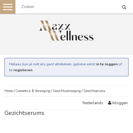
Toggle
navigation
Helaas kun je niet als gast afrekenen, gelieve eerst
in te loggen
of
te
registeren
.
Home
/
Cosmetica & Verzorging
/
Gezichtsverzorging
/
Gezichtserums
Inloggen
Nederlands
Gezichtserums