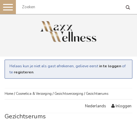
Toggle
navigation
Helaas kun je niet als gast afrekenen, gelieve eerst
in te loggen
of
te
registeren
.
Home
/
Cosmetica & Verzorging
/
Gezichtsverzorging
/
Gezichtserums
Inloggen
Nederlands
Gezichtserums