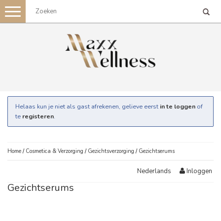
Toggle
navigation
Helaas kun je niet als gast afrekenen, gelieve eerst
in te loggen
of
te
registeren
.
Home
/
Cosmetica & Verzorging
/
Gezichtsverzorging
/
Gezichtserums
Inloggen
Nederlands
Gezichtserums