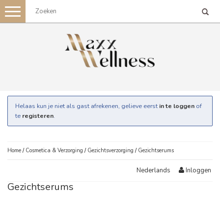
Toggle
navigation
Helaas kun je niet als gast afrekenen, gelieve eerst
in te loggen
of
te
registeren
.
Home
/
Cosmetica & Verzorging
/
Gezichtsverzorging
/
Gezichtserums
Inloggen
Nederlands
Gezichtserums