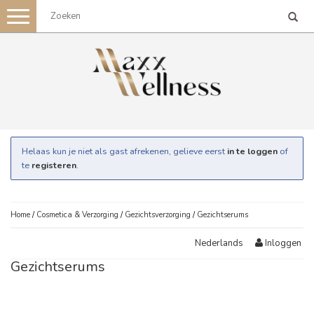
Toggle
navigation
Helaas kun je niet als gast afrekenen, gelieve eerst
in te loggen
of
te
registeren
.
Home
/
Cosmetica & Verzorging
/
Gezichtsverzorging
/
Gezichtserums
Inloggen
Nederlands
Gezichtserums