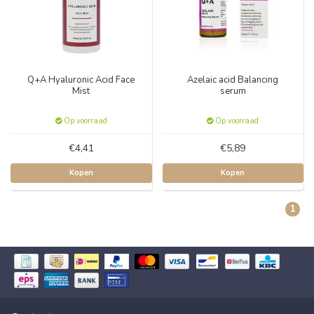
Q+A Hyaluronic Acid Face
Azelaic acid Balancing
Mist
serum
Op voorraad
Op voorraad
€4,41
€5,89
Kopen
Kopen
1