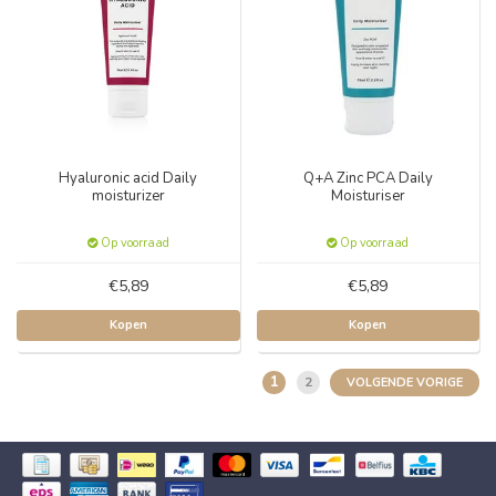
Hyaluronic acid Daily
Q+A Zinc PCA Daily
moisturizer
Moisturiser
Op voorraad
Op voorraad
€5,89
€5,89
Kopen
Kopen
1
2
VOLGENDE VORIGE