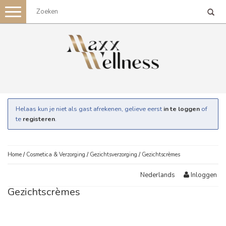
Toggle
navigation
Helaas kun je niet als gast afrekenen, gelieve eerst
in te loggen
of
te
registeren
.
Home
/
Cosmetica & Verzorging
/
Gezichtsverzorging
/
Gezichtscrèmes
Inloggen
Nederlands
Gezichtscrèmes