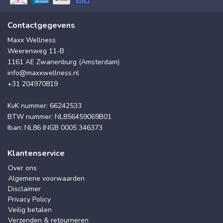
Contactgegevens
Maxx Wellness
Weerenweg 11-B
1161 AE Zwanenburg (Amsterdam)
info@maxxwellness.nl
+31 204970819
KvK nummer: 66242533
BTW nummer: NL856459069B01
Iban: NL86 INGB 0005 346373
Klantenservice
Over ons
Algemene voorwaarden
Disclaimer
Privacy Policy
Veilig betalen
Verzenden & retourneren