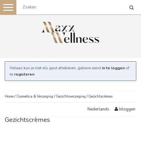
Toggle
navigation
Helaas kun je niet als gast afrekenen, gelieve eerst
in te loggen
of
te
registeren
.
Home
/
Cosmetica & Verzorging
/
Gezichtsverzorging
/
Gezichtscrèmes
Inloggen
Nederlands
Gezichtscrèmes