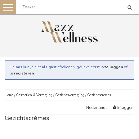
Toggle
navigation
Helaas kun je niet als gast afrekenen, gelieve eerst
in te loggen
of
te
registeren
.
Home
/
Cosmetica & Verzorging
/
Gezichtsverzorging
/
Gezichtscrèmes
Inloggen
Nederlands
Gezichtscrèmes