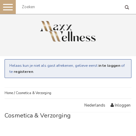
Toggle
navigation
Helaas kun je niet als gast afrekenen, gelieve eerst
in te loggen
of
te
registeren
.
Home
/
Cosmetica & Verzorging
Inloggen
Nederlands
Cosmetica & Verzorging