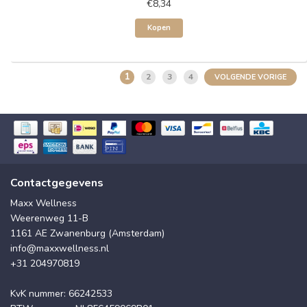
€8,34
Kopen
1
2
3
4
VOLGENDE VORIGE
Contactgegevens
Maxx Wellness
Weerenweg 11-B
1161 AE Zwanenburg (Amsterdam)
info@maxxwellness.nl
+31 204970819
KvK nummer: 66242533