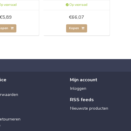
p voorraad
Op voorraad
€5,89
€66,07
Kopen
Kopen
ice
Mijn account
Inloggen
rwaarden
RSS feeds
Nieuwste producten
etourneren
e