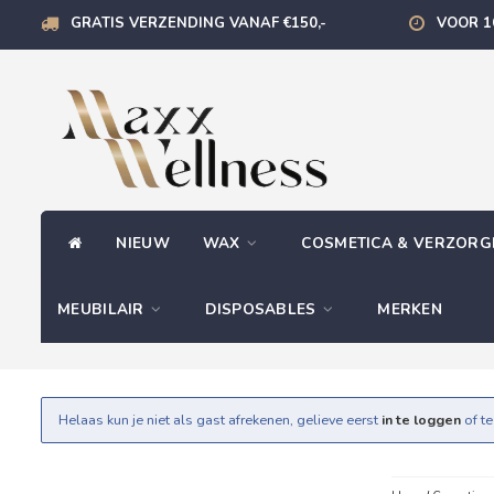
GRATIS VERZENDING VANAF €150,-
VOOR 1
NIEUW
WAX
COSMETICA & VERZOR
MEUBILAIR
DISPOSABLES
MERKEN
Helaas kun je niet als gast afrekenen, gelieve eerst
in te loggen
of t