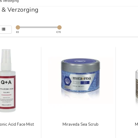
& Verzorging
 & Verzorging
€
0
€
70
nic Acid Face Mist
Miraveda Sea Scrub
M