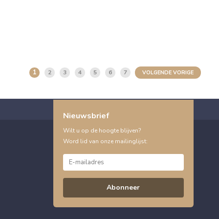
1
2
3
4
5
6
7
VOLGENDE VORIGE
Nieuwsbrief
Wilt u op de hoogte blijven?
Word lid van onze mailinglijst:
Abonneer