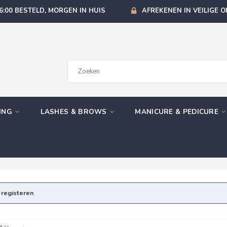
6:00 BESTELD, MORGEN IN HUIS
AFREKENEN IN VEILIGE 
GING
LASHES & BROWS
MANICURE & PEDICURE
e
registeren
.