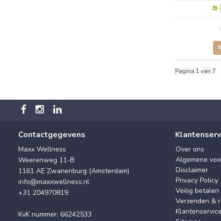
O
Pagina 1 van 7
Contactgegevens
Klantenserv
Maxx Wellness
Over ons
Algemene voo
Weerenweg 11-B
Disclaimer
1161 AE Zwanenburg (Amsterdam)
Privacy Policy
info@maxxwellness.nl
Veilig betalen
+31 204970819
Verzenden & r
Klantenservic
KvK nummer: 66242533