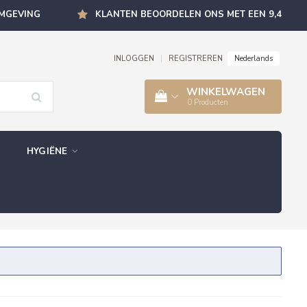
OMGEVING
KLANTEN BEOORDELEN ONS MET EEN 9,4
Nederlands
INLOGGEN
|
REGISTREREN
WINKELWAGEN
0
Producten
HYGIËNE