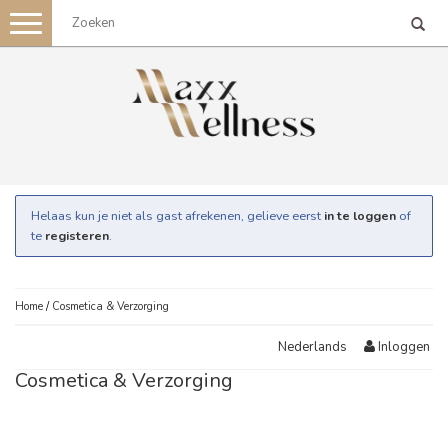
Toggle
navigation
Helaas kun je niet als gast afrekenen, gelieve eerst
in te loggen
of
te
registeren
.
Home
/
Cosmetica & Verzorging
Inloggen
Nederlands
Cosmetica & Verzorging