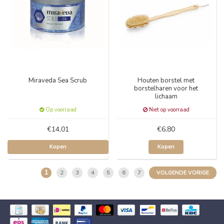
Miraveda Sea Scrub
Houten borstel met
borstelharen voor het
lichaam
Op voorraad
Niet op voorraad
€14,01
€6,80
Kopen
Kopen
1
2
3
4
5
6
7
VOLGENDE VORIGE