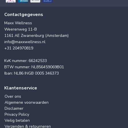
Contactgegevens
Maxx Wellness
Weerenweg 11-B
1161 AE Zwanenburg (Amsterdam)
info@maxxwellness.nl
+31 204970819
KvK nummer: 66242533
BTW nummer: NL856459069B01
Iban: NL86 INGB 0005 346373
Klantenservice
Over ons
Algemene voorwaarden
Disclaimer
Privacy Policy
Veilig betalen
Verzenden & retourneren