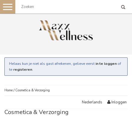
Toggle
navigation
Helaas kun je niet als gast afrekenen, gelieve eerst
in te loggen
of
te
registeren
.
Home
/
Cosmetica & Verzorging
Inloggen
Nederlands
Cosmetica & Verzorging