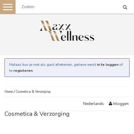
Toggle
navigation
Helaas kun je niet als gast afrekenen, gelieve eerst
in te loggen
of
te
registeren
.
Home
/
Cosmetica & Verzorging
Inloggen
Nederlands
Cosmetica & Verzorging