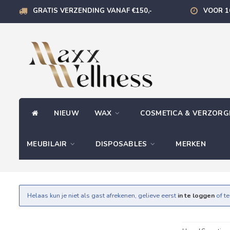
GRATIS VERZENDING VANAF €150,-
VOOR 1
NIEUW
WAX
COSMETICA & VERZOR
MEUBILAIR
DISPOSABLES
MERKEN
Helaas kun je niet als gast afrekenen, gelieve eerst
in te loggen
of t