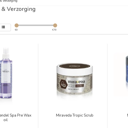
& Verzorging
 & Verzorging
€
0
€
70
vendel Spa Pre Wax
Miraveda Tropic Scrub
oil