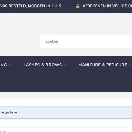
6:00 BESTELD, MORGEN IN HUIS
AFREKENEN IN VEILIGE 
GING
LASHES & BROWS
MANICURE & PEDICURE
e
registeren
.