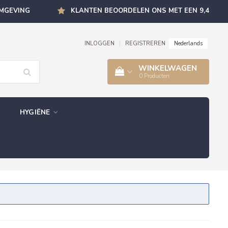
OMGEVING
KLANTEN BEOORDELEN ONS MET EEN 9,4
Nederlands
INLOGGEN
|
REGISTREREN
WINKELWAGEN
0
Producten
HYGIËNE