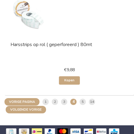
Harsstrips op rol ( geperforeerd ) 80mt
€9,88
Kopen
4
1
2
3
5
14
VORIGE PAGINA
VOLGENDE VORIGE