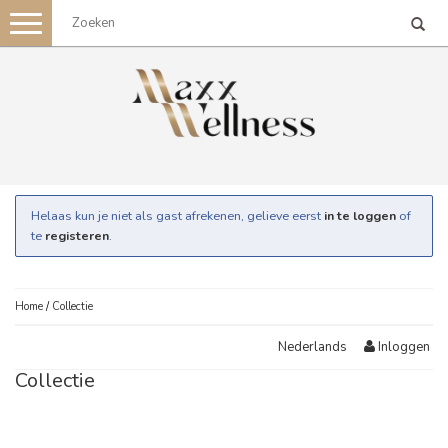
Toggle
navigation
Helaas kun je niet als gast afrekenen, gelieve eerst
in te loggen
of
te
registeren
.
Home
/
Collectie
Inloggen
Nederlands
Collectie