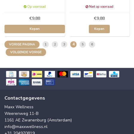
Op voorraad
Niet op voorraad
€9,88
€9,88
Kopen
Kopen
4
1
2
3
5
6
VORIGE PAGINA
VOLGENDE VORIGE
Contactgegevens
Maxx Wellness
Weerenweg 11-B
1161 AE Zwanenburg (Amsterdam)
info@maxxwellness.nl
+31 204970819