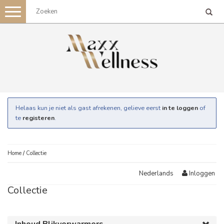
Toggle
navigation
Helaas kun je niet als gast afrekenen, gelieve eerst
in te loggen
of
te
registeren
.
Home
/
Collectie
Inloggen
Nederlands
Collectie