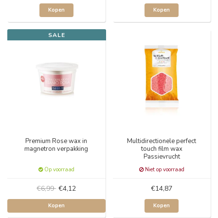
Kopen
Kopen
SALE
Premium Rose wax in
Multidirectionele perfect
magnetron verpakking
touch film wax
Passievrucht
Op voorraad
Niet op voorraad
€6,99
€4,12
€14,87
Kopen
Kopen