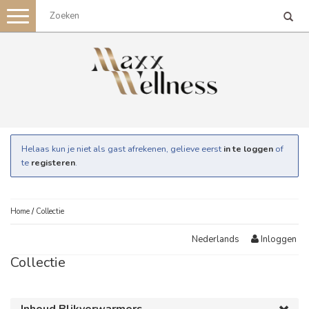
Toggle
navigation
Helaas kun je niet als gast afrekenen, gelieve eerst
in te loggen
of
te
registeren
.
Home
/
Collectie
Inloggen
Nederlands
Collectie