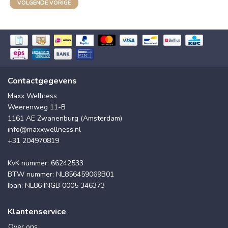
VOLGENDE VORIGE
Contactgegevens
Maxx Wellness
Weerenweg 11-B
1161 AE Zwanenburg (Amsterdam)
info@maxxwellness.nl
+31 204970819
KvK nummer: 66242533
BTW nummer: NL856459069B01
Iban: NL86 INGB 0005 346373
Klantenservice
Over ons