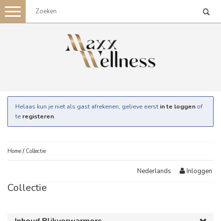
Toggle
navigation
Helaas kun je niet als gast afrekenen, gelieve eerst
in te loggen
of
te
registeren
.
Home
/
Collectie
Inloggen
Nederlands
Collectie