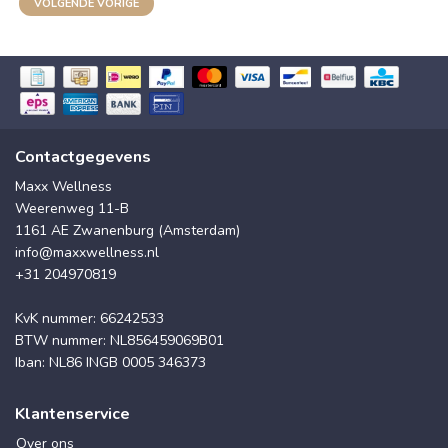
VOLGENDE VORIGE
Contactgegevens
Maxx Wellness
Weerenweg 11-B
1161 AE Zwanenburg (Amsterdam)
info@maxxwellness.nl
+31 204970819
KvK nummer: 66242533
BTW nummer: NL856459069B01
Iban: NL86 INGB 0005 346373
Klantenservice
Over ons